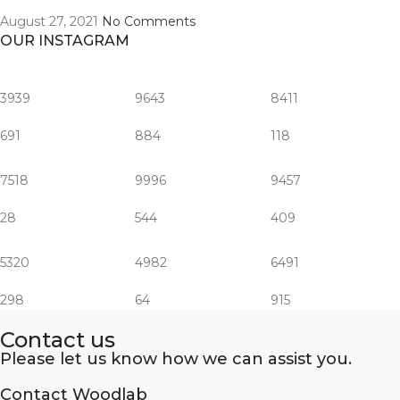
August 27, 2021
No Comments
OUR INSTAGRAM
3939
9643
8411
691
884
118
7518
9996
9457
28
544
409
5320
4982
6491
298
64
915
Contact us
Please let us know how we can assist you.
Contact Woodlab