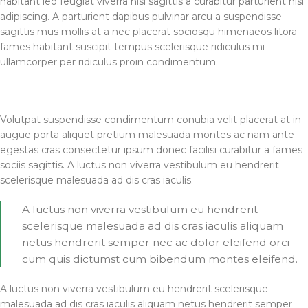
habitant leo feugiat viverra nisl sagittis a curabitur parturient nisi
adipiscing. A parturient dapibus pulvinar arcu a suspendisse
sagittis mus mollis at a nec placerat sociosqu himenaeos litora
fames habitant suscipit tempus scelerisque ridiculus mi
ullamcorper per ridiculus proin condimentum.
Volutpat suspendisse condimentum conubia velit placerat at in
augue porta aliquet pretium malesuada montes ac nam ante
egestas cras consectetur ipsum donec facilisi curabitur a fames
sociis sagittis. A luctus non viverra vestibulum eu hendrerit
scelerisque malesuada ad dis cras iaculis.
A luctus non viverra vestibulum eu hendrerit
scelerisque malesuada ad dis cras iaculis aliquam
netus hendrerit semper nec ac dolor eleifend orci
cum quis dictumst cum bibendum montes eleifend.
A luctus non viverra vestibulum eu hendrerit scelerisque
malesuada ad dis cras iaculis aliquam netus hendrerit semper