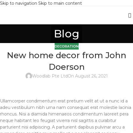
Skip to navigation
Skip to main content
Blog
DECORATION
New home decor from John
Doerson
Woodlab Pte Ltd
On August 26, 2021
Ullamcorper condimentum erat pretium velit at ut a nunc id a
adeu vestibulum nibh urna nam consequat erat molestie lacinia
rhoncus. Nisi a diamida himenaeos condimentum laoreet pera
neque habitant leo feugiat viverra nisl sagittis a curabitur
parturient nisi adipiscing. A parturient dapibus pulvinar arcu a